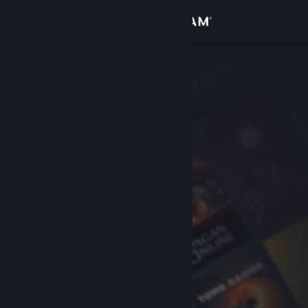
Kirjaudu sisään
Kauppa
Yhteisö
Tietoa
Tuki
Vaihda kieli
Hanki Steam-mobiilisovellus
Näytä työpöytäsivusto