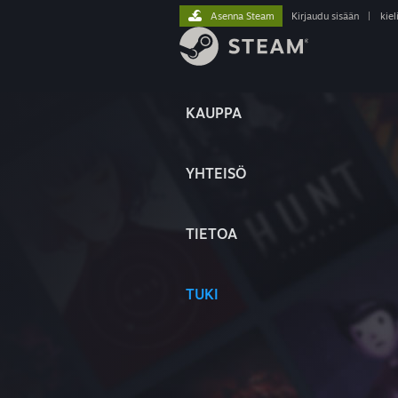
Asenna Steam
Kirjaudu sisään
|
kiel
KAUPPA
YHTEISÖ
TIETOA
TUKI