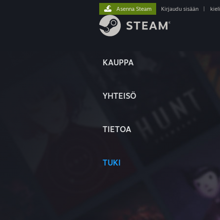
Asenna Steam
Kirjaudu sisään
|
kiel
KAUPPA
YHTEISÖ
TIETOA
TUKI