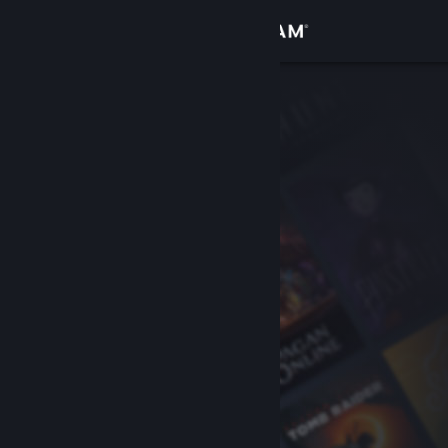
Kirjaudu sisään
Kauppa
Yhteisö
Tietoa
Tuki
Vaihda kieli
Hanki Steam-mobiilisovellus
Näytä työpöytäsivusto