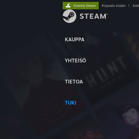
Asenna Steam
Kirjaudu sisään
|
kiel
KAUPPA
YHTEISÖ
TIETOA
TUKI