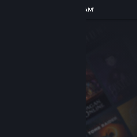
Kirjaudu sisään
Kauppa
Yhteisö
Tietoa
Tuki
Vaihda kieli
Hanki Steam-mobiilisovellus
Näytä työpöytäsivusto