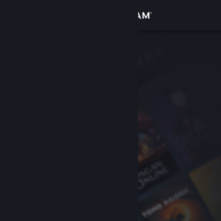
Kirjaudu sisään
Kauppa
Yhteisö
Tietoa
Tuki
Vaihda kieli
Hanki Steam-mobiilisovellus
Näytä työpöytäsivusto