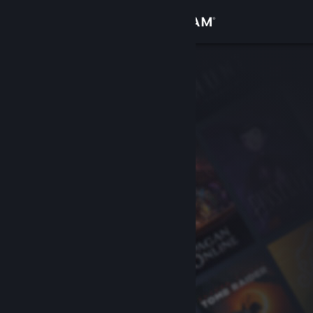
Kirjaudu sisään
Kauppa
Yhteisö
Tietoa
Tuki
Vaihda kieli
Hanki Steam-mobiilisovellus
Näytä työpöytäsivusto