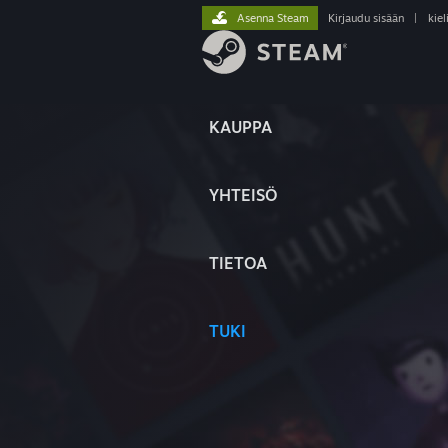
Asenna Steam
Kirjaudu sisään
|
kiel
KAUPPA
YHTEISÖ
TIETOA
TUKI