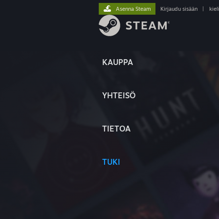
Asenna Steam
Kirjaudu sisään
|
kiel
KAUPPA
YHTEISÖ
TIETOA
TUKI