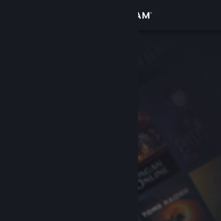
Kirjaudu sisään
Kauppa
Yhteisö
Tietoa
Tuki
Vaihda kieli
Hanki Steam-mobiilisovellus
Näytä työpöytäsivusto