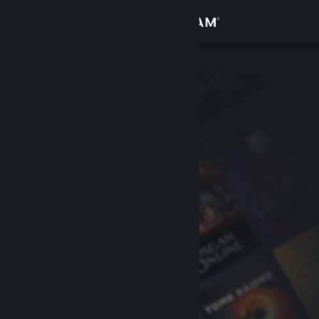
Kirjaudu sisään
Kauppa
Yhteisö
Tietoa
Tuki
Vaihda kieli
Hanki Steam-mobiilisovellus
Näytä työpöytäsivusto