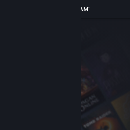
Kirjaudu sisään
Kauppa
Yhteisö
Tietoa
Tuki
Vaihda kieli
Hanki Steam-mobiilisovellus
Näytä työpöytäsivusto