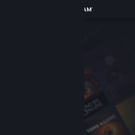
Kirjaudu sisään
Kauppa
Yhteisö
Tietoa
Tuki
Vaihda kieli
Hanki Steam-mobiilisovellus
Näytä työpöytäsivusto