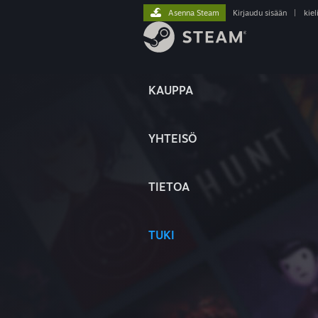
Asenna Steam
Kirjaudu sisään
|
kiel
KAUPPA
YHTEISÖ
TIETOA
TUKI