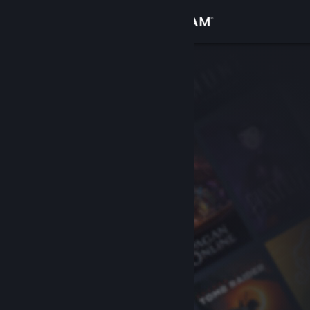
Kirjaudu sisään
Kauppa
Yhteisö
Tietoa
Tuki
Vaihda kieli
Hanki Steam-mobiilisovellus
Näytä työpöytäsivusto