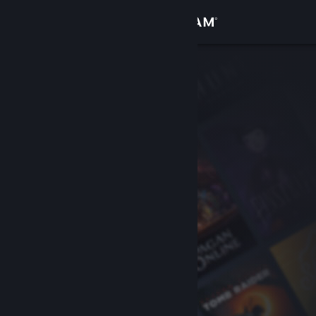
Kirjaudu sisään
Kauppa
Yhteisö
Tietoa
Tuki
Vaihda kieli
Hanki Steam-mobiilisovellus
Näytä työpöytäsivusto