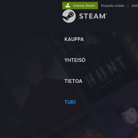
Asenna Steam
Kirjaudu sisään
|
kiel
KAUPPA
YHTEISÖ
TIETOA
TUKI