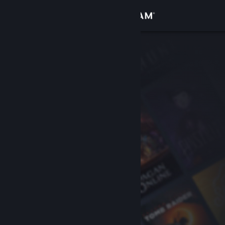
Kirjaudu sisään
Kauppa
Yhteisö
Tietoa
Tuki
Vaihda kieli
Hanki Steam-mobiilisovellus
Näytä työpöytäsivusto