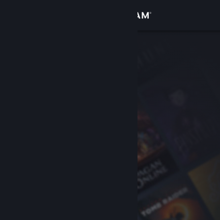
Kirjaudu sisään
Kauppa
Yhteisö
Tietoa
Tuki
Vaihda kieli
Hanki Steam-mobiilisovellus
Näytä työpöytäsivusto