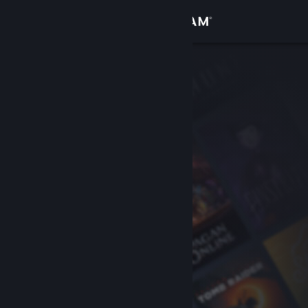
Kirjaudu sisään
Kauppa
Yhteisö
Tietoa
Tuki
Vaihda kieli
Hanki Steam-mobiilisovellus
Näytä työpöytäsivusto