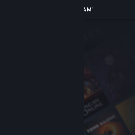
Kirjaudu sisään
Kauppa
Yhteisö
Tietoa
Tuki
Vaihda kieli
Hanki Steam-mobiilisovellus
Näytä työpöytäsivusto