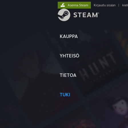
Asenna Steam
Kirjaudu sisään
|
kiel
KAUPPA
YHTEISÖ
TIETOA
TUKI