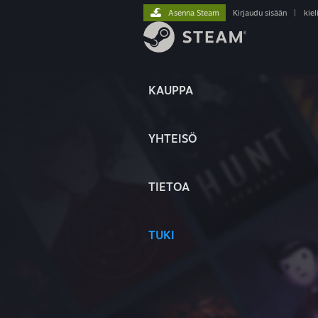
Asenna Steam
Kirjaudu sisään
|
kiel
KAUPPA
YHTEISÖ
TIETOA
TUKI