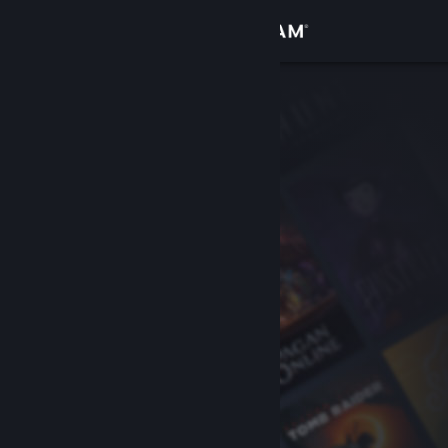
Kirjaudu sisään
Kauppa
Yhteisö
Tietoa
Tuki
Vaihda kieli
Hanki Steam-mobiilisovellus
Näytä työpöytäsivusto