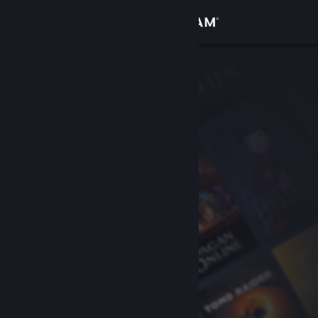
Kirjaudu sisään
Kauppa
Yhteisö
Tietoa
Tuki
Vaihda kieli
Hanki Steam-mobiilisovellus
Näytä työpöytäsivusto