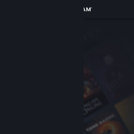
Kirjaudu sisään
Kauppa
Yhteisö
Tietoa
Tuki
Vaihda kieli
Hanki Steam-mobiilisovellus
Näytä työpöytäsivusto