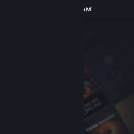
Kirjaudu sisään
Kauppa
Yhteisö
Tietoa
Tuki
Vaihda kieli
Hanki Steam-mobiilisovellus
Näytä työpöytäsivusto