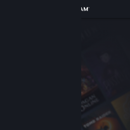
Kirjaudu sisään
Kauppa
Yhteisö
Tietoa
Tuki
Vaihda kieli
Hanki Steam-mobiilisovellus
Näytä työpöytäsivusto