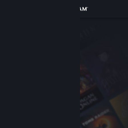
Kirjaudu sisään
Kauppa
Yhteisö
Tietoa
Tuki
Vaihda kieli
Hanki Steam-mobiilisovellus
Näytä työpöytäsivusto