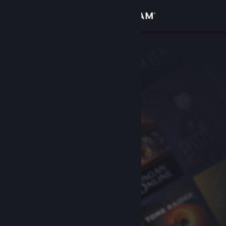
Kirjaudu sisään
Kauppa
Yhteisö
Tietoa
Tuki
Vaihda kieli
Hanki Steam-mobiilisovellus
Näytä työpöytäsivusto