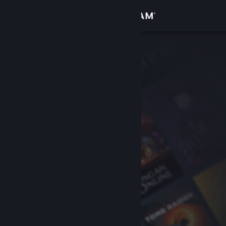
Kirjaudu sisään
Kauppa
Yhteisö
Tietoa
Tuki
Vaihda kieli
Hanki Steam-mobiilisovellus
Näytä työpöytäsivusto