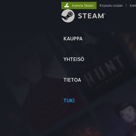
Asenna Steam
Kirjaudu sisään
|
kiel
KAUPPA
YHTEISÖ
TIETOA
TUKI