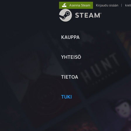
Asenna Steam
Kirjaudu sisään
|
kiel
KAUPPA
YHTEISÖ
TIETOA
TUKI