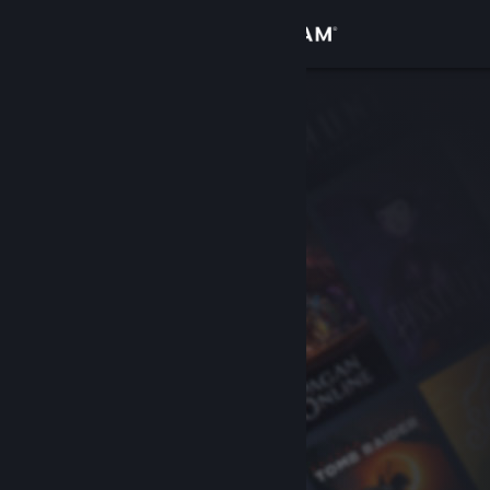
Kirjaudu sisään
Kauppa
Yhteisö
Tietoa
Tuki
Vaihda kieli
Hanki Steam-mobiilisovellus
Näytä työpöytäsivusto