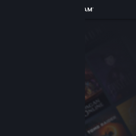
Kirjaudu sisään
Kauppa
Yhteisö
Tietoa
Tuki
Vaihda kieli
Hanki Steam-mobiilisovellus
Näytä työpöytäsivusto