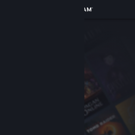
Kirjaudu sisään
Kauppa
Yhteisö
Tietoa
Tuki
Vaihda kieli
Hanki Steam-mobiilisovellus
Näytä työpöytäsivusto