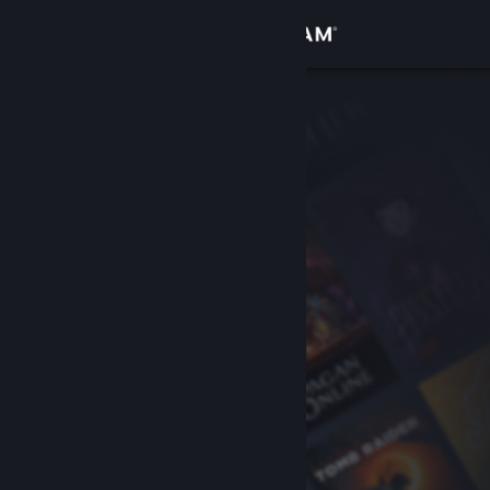
Kirjaudu sisään
Kauppa
Yhteisö
Tietoa
Tuki
Vaihda kieli
Hanki Steam-mobiilisovellus
Näytä työpöytäsivusto