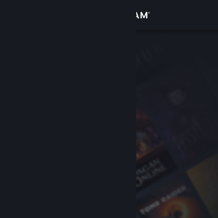
Kirjaudu sisään
Kauppa
Yhteisö
Tietoa
Tuki
Vaihda kieli
Hanki Steam-mobiilisovellus
Näytä työpöytäsivusto