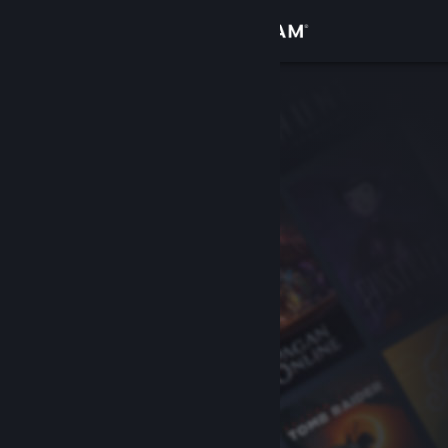
Kirjaudu sisään
Kauppa
Yhteisö
Tietoa
Tuki
Vaihda kieli
Hanki Steam-mobiilisovellus
Näytä työpöytäsivusto