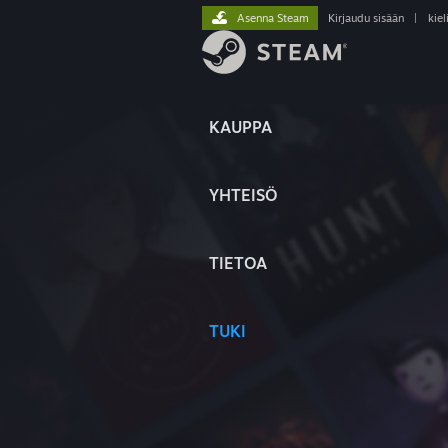
Asenna Steam
Kirjaudu sisään
|
kiel
KAUPPA
YHTEISÖ
TIETOA
TUKI