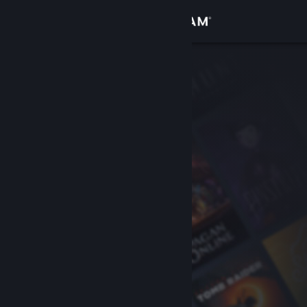
Kirjaudu sisään
Kauppa
Yhteisö
Tietoa
Tuki
Vaihda kieli
Hanki Steam-mobiilisovellus
Näytä työpöytäsivusto