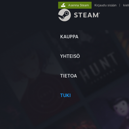
Asenna Steam
Kirjaudu sisään
|
kiel
KAUPPA
YHTEISÖ
TIETOA
TUKI