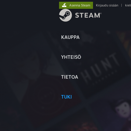
Asenna Steam
Kirjaudu sisään
|
kiel
KAUPPA
YHTEISÖ
TIETOA
TUKI