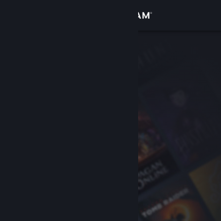
Kirjaudu sisään
Kauppa
Yhteisö
Tietoa
Tuki
Vaihda kieli
Hanki Steam-mobiilisovellus
Näytä työpöytäsivusto