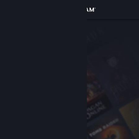
Kirjaudu sisään
Kauppa
Yhteisö
Tietoa
Tuki
Vaihda kieli
Hanki Steam-mobiilisovellus
Näytä työpöytäsivusto