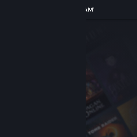
Kirjaudu sisään
Kauppa
Yhteisö
Tietoa
Tuki
Vaihda kieli
Hanki Steam-mobiilisovellus
Näytä työpöytäsivusto