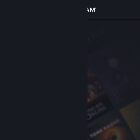
Kirjaudu sisään
Kauppa
Yhteisö
Tietoa
Tuki
Vaihda kieli
Hanki Steam-mobiilisovellus
Näytä työpöytäsivusto