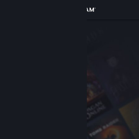
Kirjaudu sisään
Kauppa
Yhteisö
Tietoa
Tuki
Vaihda kieli
Hanki Steam-mobiilisovellus
Näytä työpöytäsivusto