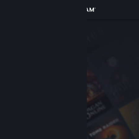
Kirjaudu sisään
Kauppa
Yhteisö
Tietoa
Tuki
Vaihda kieli
Hanki Steam-mobiilisovellus
Näytä työpöytäsivusto